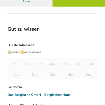
Route
Gut zu wissen
Beste Jahreszeit
geeignet
wetterabhängig
Jan
Feb
Mär
Apr
Mai
Jun
Jul
Aug
Sep
Okt
Nov
Dez
Autor:in
Das Bergische GmbH - Bergisches Haus