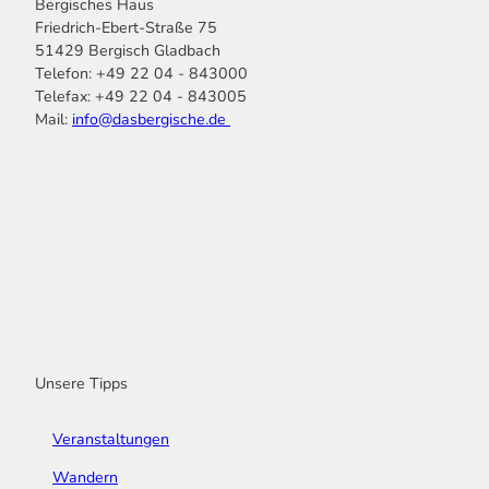
Bergisches Haus
Friedrich-Ebert-Straße 75
51429 Bergisch Gladbach
Telefon: +49 22 04 - 843000
Telefax: +49 22 04 - 843005
Mail:
info@dasbergische.de
f
I
Y
L
P
T
K
a
n
o
i
i
i
o
c
s
u
n
n
k
m
e
t
t
k
t
T
o
b
a
u
e
e
o
o
o
g
b
d
r
k
t
o
r
e
I
e
k
a
n
s
m
t
Unsere Tipps
Veranstaltungen
Wandern