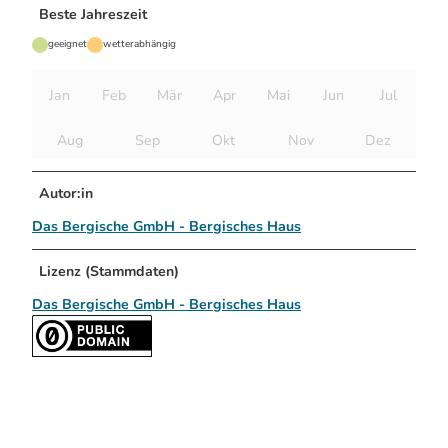
Beste Jahreszeit
geeignet
wetterabhängig
Jan
Feb
Mär
Apr
Mai
Jun
Jul
Aug
Sep
Okt
Nov
Dez
Autor:in
Das Bergische GmbH - Bergisches Haus
Lizenz (Stammdaten)
Das Bergische GmbH - Bergisches Haus