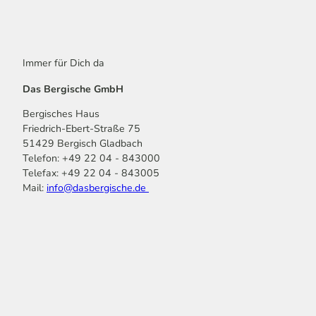
Immer für Dich da
Das Bergische GmbH
Bergisches Haus
Friedrich-Ebert-Straße 75
51429 Bergisch Gladbach
Telefon: +49 22 04 - 843000
Telefax: +49 22 04 - 843005
Mail:
info@dasbergische.de
f
I
Y
L
P
T
K
a
n
o
i
i
i
o
c
s
u
n
n
k
m
e
t
t
k
t
T
o
b
a
u
e
e
o
o
o
g
b
d
r
k
t
o
r
e
I
e