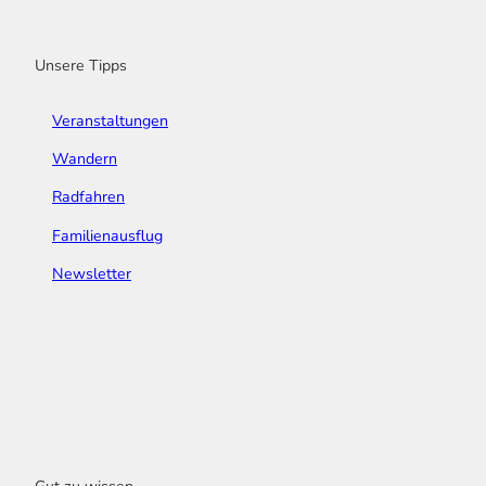
k
a
n
s
m
t
Unsere Tipps
Veranstaltungen
Wandern
Radfahren
Familienausflug
Newsletter