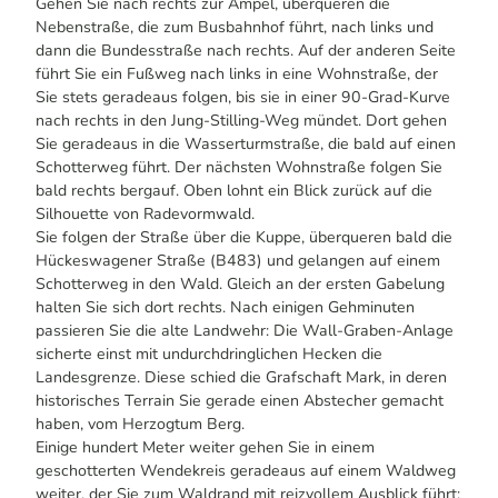
Gehen Sie nach rechts zur Ampel, überqueren die
Nebenstraße, die zum Busbahnhof führt, nach links und
dann die Bundesstraße nach rechts. Auf der anderen Seite
führt Sie ein Fußweg nach links in eine Wohnstraße, der
Sie stets geradeaus folgen, bis sie in einer 90-Grad-Kurve
nach rechts in den Jung-Stilling-Weg mündet. Dort gehen
Sie geradeaus in die Wasserturmstraße, die bald auf einen
Schotterweg führt. Der nächsten Wohnstraße folgen Sie
bald rechts bergauf. Oben lohnt ein Blick zurück auf die
Silhouette von Radevormwald.
Sie folgen der Straße über die Kuppe, überqueren bald die
Hückeswagener Straße (B483) und gelangen auf einem
Schotterweg in den Wald. Gleich an der ersten Gabelung
halten Sie sich dort rechts. Nach einigen Gehminuten
passieren Sie die alte Landwehr: Die Wall-Graben-Anlage
sicherte einst mit undurchdringlichen Hecken die
Landesgrenze. Diese schied die Grafschaft Mark, in deren
historisches Terrain Sie gerade einen Abstecher gemacht
haben, vom Herzogtum Berg.
Einige hundert Meter weiter gehen Sie in einem
geschotterten Wendekreis geradeaus auf einem Waldweg
weiter, der Sie zum Waldrand mit reizvollem Ausblick führt: