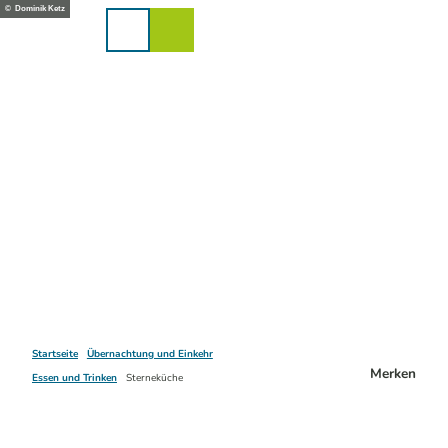
Z
© Dominik Ketz
u
Karte
Merkzettel
Suche
Menü
m
I
n
h
a
l
t
Startseite
Übernachtung und Einkehr
Merken
Essen und Trinken
Sterneküche