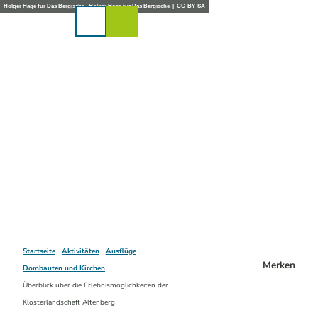
Z
Holger Hage für Das Bergische , Holger Hage für Das Bergische |
CC-BY-SA
u
Karte
Merkzettel
Suche
Menü
m
I
n
h
a
l
t
Startseite
Aktivitäten
Ausflüge
Merken
Dombauten und Kirchen
Überblick über die Erlebnismöglichkeiten der
Klosterlandschaft Altenberg