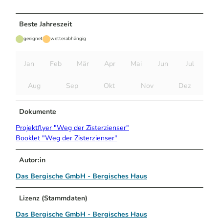
Beste Jahreszeit
geeignet
wetterabhängig
Jan
Feb
Mär
Apr
Mai
Jun
Jul
Aug
Sep
Okt
Nov
Dez
Dokumente
Projektflyer "Weg der Zisterzienser"
Booklet "Weg der Zisterzienser"
Autor:in
Das Bergische GmbH - Bergisches Haus
Lizenz (Stammdaten)
Das Bergische GmbH - Bergisches Haus