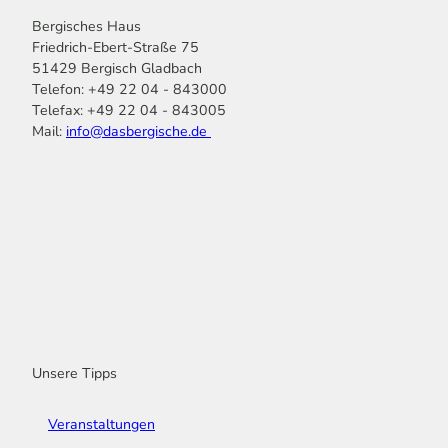
Bergisches Haus
Friedrich-Ebert-Straße 75
51429 Bergisch Gladbach
Telefon: +49 22 04 - 843000
Telefax: +49 22 04 - 843005
Mail:
info@dasbergische.de
f
I
Y
L
P
T
K
a
n
o
i
i
i
o
c
s
u
n
n
k
m
e
t
t
k
t
T
o
b
a
u
e
e
o
o
o
g
b
d
r
k
t
o
r
e
I
e
k
a
n
s
m
t
Unsere Tipps
Veranstaltungen