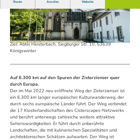
Route
Anrufen
Website
83:55 h
295,50 km
© David Bosbach | KI-optimiert |
CC-BY-SA
© Dominik Ketz | KI-optimiert
5.948 m
5.844 m
19 m
352 m
333 m
Start: Kloster Kamp, Abteiplatz 13, 47475 Kamp-Lintfort
Ziel: Abtei Heisterbach, Siegburger Str. 10, 53639
© Dominik Ketz | KI-optimiert |
CC-BY-SA
Königswinter
Auf 6.300 km auf den Spuren der Zisterzienser quer
durch Europa.
Der im Mai 2022 neu eröffnete Weg der Zisterzienser ist
ein 6.300 km langer europäischer Kulturwanderweg, der
durch sechs europäische Länder führt. Der Weg verbindet
die 17 Klosterlandschaften des Cisterscapes-Netzwerks
und berührt unterwegs zahlreiche weitere attraktive
Sehenswürdigkeiten. Er führt durch unberührte
Landschaften, die mit kulinarischen Spezialitäten und
architektonischen Schätzen aufwarten. Der Weg ist