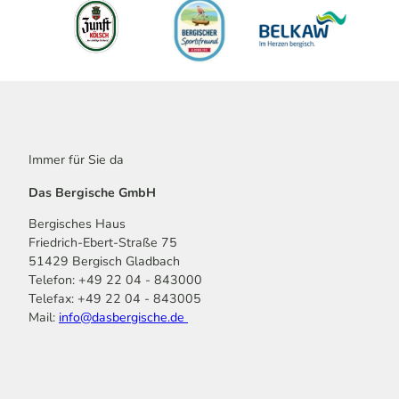
Immer für Sie da
Das Bergische GmbH
Bergisches Haus
Friedrich-Ebert-Straße 75
51429 Bergisch Gladbach
Telefon: +49 22 04 - 843000
Telefax: +49 22 04 - 843005
Mail:
info@dasbergische.de
f
I
Y
L
P
T
K
a
n
o
i
i
i
o