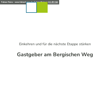
Z
Fabian Heinz - www.fabianheinz.de, Fabian Heinz |
CC-BY-SA
u
Karte
Merkzettel
Suche
Menü
m
I
n
h
a
l
t
Einkehren und für die nächste Etappe stärken
Gastgeber am Bergischen Weg