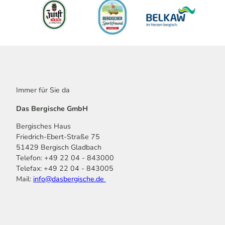
Immer für Sie da
Das Bergische GmbH
Bergisches Haus
Friedrich-Ebert-Straße 75
51429 Bergisch Gladbach
Telefon: +49 22 04 - 843000
Telefax: +49 22 04 - 843005
Mail:
info@dasbergische.de
f
I
Y
L
P
T
K
a
n
o
i
i
i
o