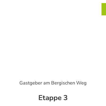
chtung und Einkehr
Service
Karte
Merkzett
Such
Gastgeber am Bergischen Weg
Etappe 3