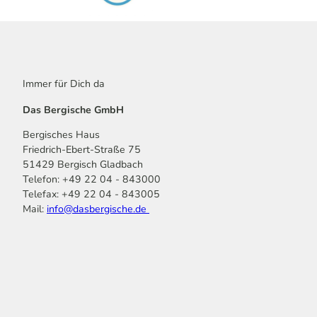
Immer für Dich da
Das Bergische GmbH
Bergisches Haus
Friedrich-Ebert-Straße 75
51429 Bergisch Gladbach
Telefon: +49 22 04 - 843000
Telefax: +49 22 04 - 843005
Mail:
info@dasbergische.de
f
I
Y
L
P
T
K
a
n
o
i
i
i
o
c
s
u
n
n
k
m
e
t
t
k
t
T
o
b
a
u
e
e
o
o