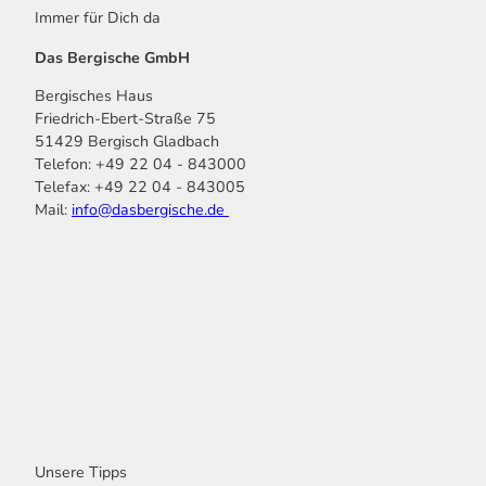
Immer für Dich da
Das Bergische GmbH
Bergisches Haus
Friedrich-Ebert-Straße 75
51429 Bergisch Gladbach
Telefon: +49 22 04 - 843000
Telefax: +49 22 04 - 843005
Mail:
info@dasbergische.de
f
I
Y
L
P
T
K
a
n
o
i
i
i
o
c
s
u
n
n
k
m
e
t
t
k
t
T
o
b
a
u
e
e
o
o
o
g
b
d
r
k
t
o
r
e
I
e
k
a
n
s
m
t
Unsere Tipps