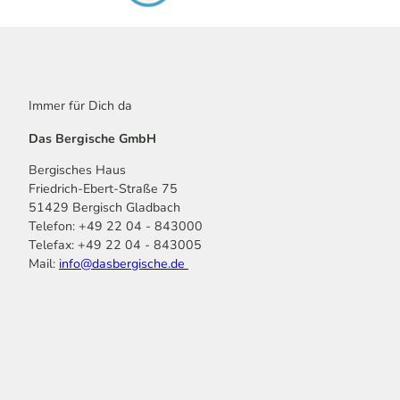
Immer für Dich da
Das Bergische GmbH
Bergisches Haus
Friedrich-Ebert-Straße 75
51429 Bergisch Gladbach
Telefon: +49 22 04 - 843000
Telefax: +49 22 04 - 843005
Mail:
info@dasbergische.de
f
I
Y
L
P
T
K
a
n
o
i
i
i
o
c
s
u
n
n
k
m
e
t
t
k
t
T
o
b
a
u
e
e
o
o