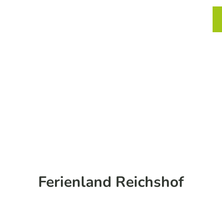
chtung und Einkehr
Service
Karte
Merkzett
Such
Ferienland Reichshof