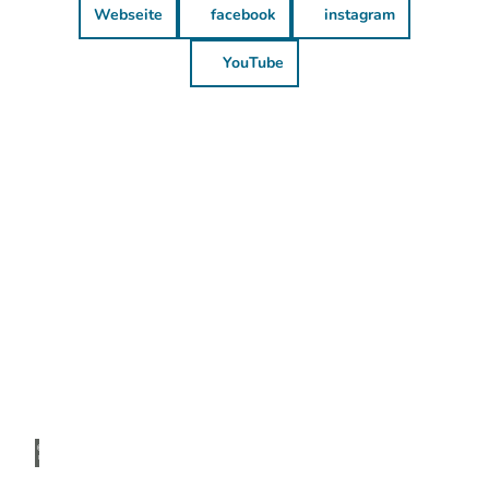
Webseite
facebook
instagram
YouTube
© Do
minik
Ketz