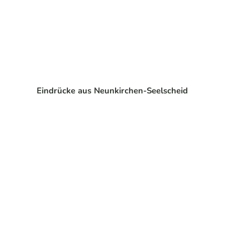
© Do
minik
Ketz
Radwege
Eindrücke aus Neunkirchen-Seelscheid