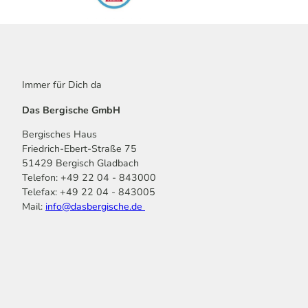
Immer für Dich da
Das Bergische GmbH
Bergisches Haus
Friedrich-Ebert-Straße 75
51429 Bergisch Gladbach
Telefon: +49 22 04 - 843000
Telefax: +49 22 04 - 843005
Mail:
info@dasbergische.de
f
I
Y
L
P
T
K
a
n
o
i
i
i
o
c
s
u
n
n
k
m
e
t
t
k
t
T
o
b
a
u
e
e
o
o