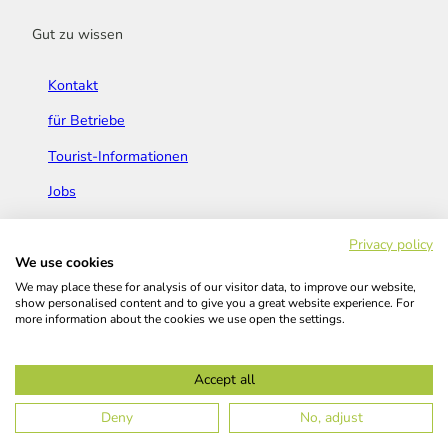
Gut zu wissen
Kontakt
für Betriebe
Tourist-Informationen
Jobs
Broschüren & Flyer
Privacy policy
We use cookies
We may place these for analysis of our visitor data, to improve our website,
show personalised content and to give you a great website experience. For
more information about the cookies we use open the settings.
Widerrufsbelehrung
AGB
Barrierefreiheitserklärung
Accept all
Kontakt
Impressum
Datenschutz
Deny
No, adjust
© Das Bergische GmbH