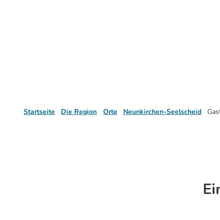
Startseite
Die Region
Orte
Neunkirchen-Seelscheid
Gas
Ei