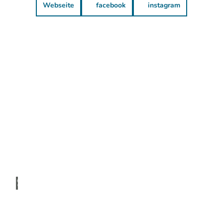
Webseite
facebook
instagram
© Do
minik
Ketz
Freizeitangebote