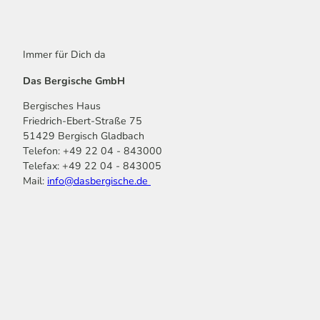
Immer für Dich da
Das Bergische GmbH
Bergisches Haus
Friedrich-Ebert-Straße 75
51429 Bergisch Gladbach
Telefon: +49 22 04 - 843000
Telefax: +49 22 04 - 843005
Mail:
info@dasbergische.de
f
I
Y
L
P
T
K
a
n
o
i
i
i
o
c
s
u
n
n
k
m
e
t
t
k
t
T
o
b
a
u
e
e
o
o
o
g
b
d
r
k
t
o
r
e
I
e