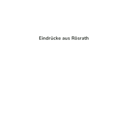
© Do
minik
Ketz
Radwege
Eindrücke aus Rösrath