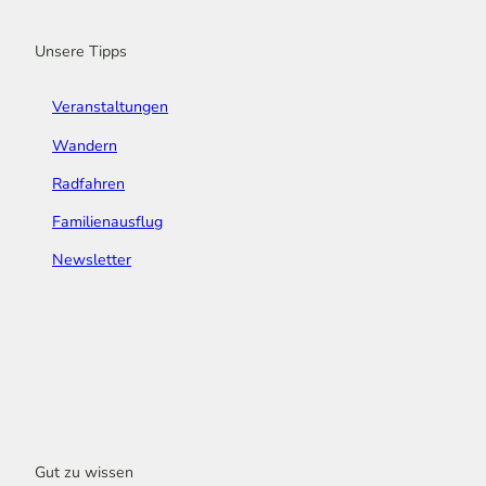
k
a
n
s
m
t
Unsere Tipps
Veranstaltungen
Wandern
Radfahren
Familienausflug
Newsletter
Gut zu wissen