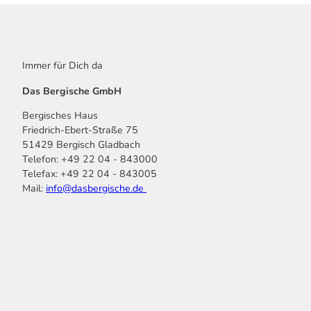
Immer für Dich da
Das Bergische GmbH
Bergisches Haus
Friedrich-Ebert-Straße 75
51429 Bergisch Gladbach
Telefon: +49 22 04 - 843000
Telefax: +49 22 04 - 843005
Mail:
info@dasbergische.de
f
I
Y
L
P
T
K
a
n
o
i
i
i
o
c
s
u
n
n
k
m
e
t
t
k
t
T
o
b
a
u
e
e
o
o
o
g
b
d
r
k
t