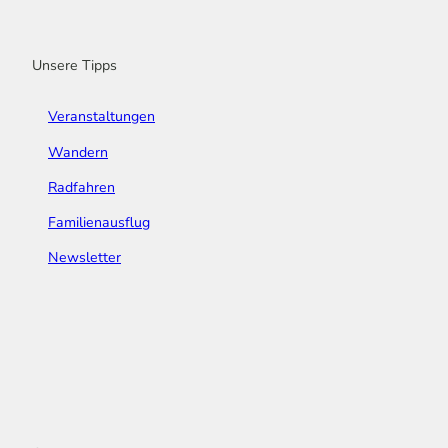
o
r
e
I
e
k
a
n
s
m
t
Unsere Tipps
Veranstaltungen
Wandern
Radfahren
Familienausflug
Newsletter