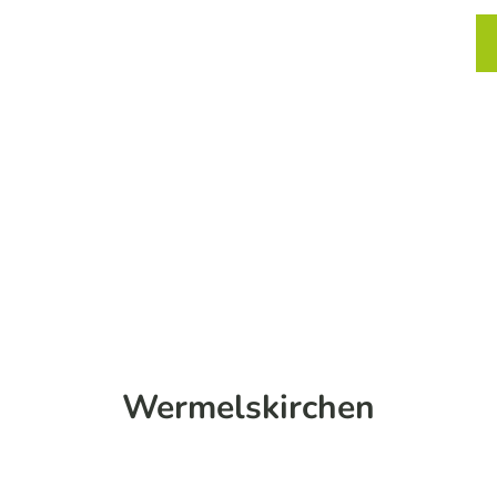
chtung und Einkehr
Service
Karte
Merkzett
Such
Wermelskirchen