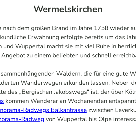
Wermelskirchen
die nach dem großen Brand im Jahre 1758 wieder a
 urkundliche Erwähnung erfolgte bereits um das Ja
 und Wuppertal macht sie mit viel Ruhe in herrli
Angebot zu einem beliebten und schnell erreichb
sammenhängenden Wäldern, die für eine gute Wa
lderten Wanderwegen erkunden lassen. Neben de
itte des „Bergischen Jakobswegs“ ist, der über K
us
kommen Wanderer an Wochenenden entspannt zur
norama-Radwegs Balkantrasse
zwischen Leverk
norama-Radweg
von Wuppertal bis Olpe interess