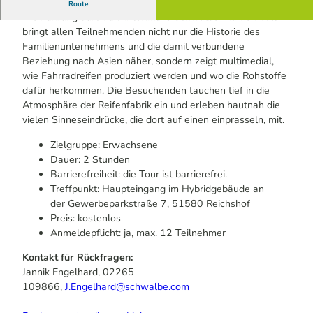
Geführte Tour im Rahmen der Bergischen Radwoche.
Route
Die Führung durch die interaktive Schwalbe-Markenwelt
bringt allen Teilnehmenden nicht nur die Historie des
Familienunternehmens und die damit verbundene
Beziehung nach Asien näher, sondern zeigt multimedial,
wie Fahrradreifen produziert werden und wo die Rohstoffe
dafür herkommen. Die Besuchenden tauchen tief in die
Atmosphäre der Reifenfabrik ein und erleben hautnah die
vielen Sinneseindrücke, die dort auf einen einprasseln, mit.
Zielgruppe: Erwachsene
Dauer: 2 Stunden
Barrierefreiheit: die Tour ist barrierefrei.
Treffpunkt: Haupteingang im Hybridgebäude an
der Gewerbeparkstraße 7, 51580 Reichshof
Preis: kostenlos
Anmeldepflicht: ja, max. 12 Teilnehmer
Kontakt für Rückfragen:
Jannik Engelhard, 02265
109866,
J.Engelhard@schwalbe.com