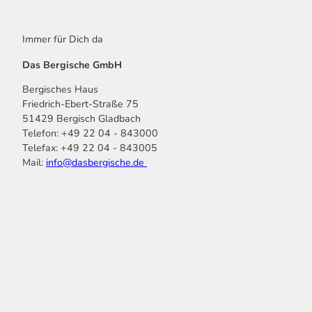
Immer für Dich da
Das Bergische GmbH
Bergisches Haus
Friedrich-Ebert-Straße 75
51429 Bergisch Gladbach
Telefon: +49 22 04 - 843000
Telefax: +49 22 04 - 843005
Mail:
info@dasbergische.de
f
I
Y
L
P
T
K
a
n
o
i
i
i
o
c
s
u
n
n
k
m
e
t
t
k
t
T
o
b
a
u
e
e
o
o
o
g
b
d
r
k
t
o
r
e
I
e
k
a
n
s