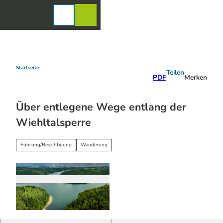
Z
u
Karte
Merkzettel
Suche
Menü
m
I
n
h
a
Startseite
Teilen
PDF
Merken
l
t
Über entlegene Wege entlang der
Wiehltalsperre
Führung/Besichtigung
Wanderung
© Dominik Ketz | KI-optimiert |
CC-BY-SA