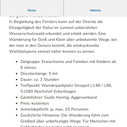
Veranstaltung im Rahmen von Stadt Land Fluss trifft
Route
Website
Bergische Wanderwochen.
In Begleitung des Försters kann auf der Strecke die
Einzigartigkeit der Natur im zumeist unberührten
Wasserschutzwald erkundet und erlebt werden. Eine
Wanderung für Groß und Klein über unbekannte Wege, bei
der man in den Genuss kommt, die eindrucksvolle
Wiehltalsperre einmal näher kennen zu lernen.
Zielgruppe: Erwachsene und Familien mit Kindern ab
6 Jahren.
Streckenlänge: 5 km
Dauer: ca. 3 Stunden
Treffpunkt: Wanderparkplatz Sinspert L148 / L96,
51580 Reichshof-Eckenhagen
Gästeführer: Guido Hennig, Aggerverband
Preis: kostenlos
Anmeldepflicht: ja, max. 25 Personen
Zusätzliche Hinweise: Die Wanderung führt zum
Großteil über unbefestigte Wege. Für Menschen mit