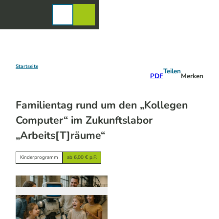
Z
u
Karte
Merkzettel
Suche
Menü
m
I
n
h
a
Startseite
Teilen
PDF
Merken
l
t
Familientag rund um den „Kollegen
Computer“ im Zukunftslabor
„Arbeits[T]räume“
Kinderprogramm
ab 6,00 € p.P.