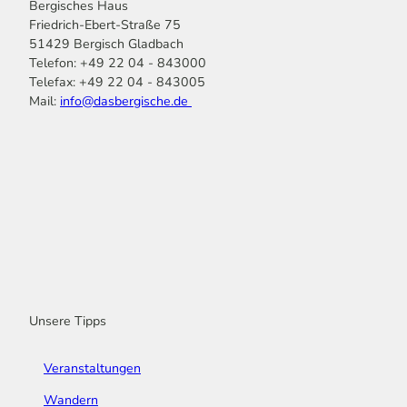
Bergisches Haus
Friedrich-Ebert-Straße 75
51429 Bergisch Gladbach
Telefon: +49 22 04 - 843000
Telefax: +49 22 04 - 843005
Mail:
info@dasbergische.de
f
I
Y
L
P
T
K
a
n
o
i
i
i
o
c
s
u
n
n
k
m
e
t
t
k
t
T
o
b
a
u
e
e
o
o
o
g
b
d
r
k
t
o
r
e
I
e
k
a
n
s
m
t
Unsere Tipps
Veranstaltungen
Wandern