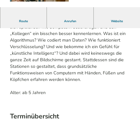
© LVR-Industriemuseum | KI-optimiert
An mehreren Stationen können Kinder wie Erwachsene
Route
Anrufen
Website
sich spielerisch mit Computern beschäftigen und den
„Kollegen“ ein bisschen besser kennenlernen. Was ist ein
Algorithmus? Wie codiert man Daten? Wie funktioniert
Verschlüsselung? Und wie bekomme ich ein Gefühl für
„künstliche Intelligenz“? Und dabei wird keineswegs die
ganze Zeit auf Bildschirme gestarrt. Stattdessen sind die
Stationen so gestaltet, dass grundsätzliche
Funktionsweisen von Computern mit Händen, Füßen und
Köpfchen erfahren werden können.
Alter: ab 5 Jahren
Terminübersicht