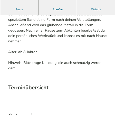
Werde Künstler*in und erstelle zusammen mit unserem
Route
Anrufen
Website
Schmied dein eigenes Objekt aus Metallguss. Schnitze in
speziellem Sand deine Form nach deinen Vorstellungen.
Anschließend wird das glühende Metall in die Form
gegossen. Nach einer Pause zum Abkühlen bearbeitest du
dein persönliches Werkstück und kannst es mit nach Hause
nehmen.
Alter: ab 8 Jahren
Hinweis: Bitte trage Kleidung, die auch schmutzig werden
darf.
Terminübersicht