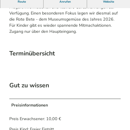
An diesem Aktionstag stehen in den Gärten Fachkräfte für
Route
Anrufen
Website
Fragen, Informationen und kleinere Gartenführungen zur
Verfügung. Einen besonderen Fokus legen wir diesmal auf
die Rote Bete - dem Museumsgemüse des Jahres 2026.
Für Kinder gibt es wieder spannende Mitmachaktionen.
Zugang nur über den Haupteingang.
Terminübersicht
Gut zu wissen
Preisinformationen
Preis Erwachsener: 10,00 €
Preis Kind: Freier Eintritt