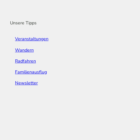
o
r
e
I
e
k
a
n
s
m
t
Unsere Tipps
Veranstaltungen
Wandern
Radfahren
Familienausflug
Newsletter