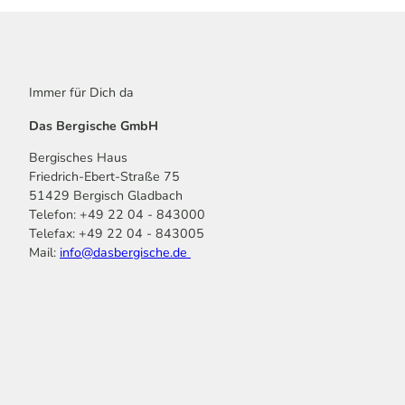
Immer für Dich da
Das Bergische GmbH
Bergisches Haus
Friedrich-Ebert-Straße 75
51429 Bergisch Gladbach
Telefon: +49 22 04 - 843000
Telefax: +49 22 04 - 843005
Mail:
info@dasbergische.de
f
I
Y
L
P
T
K
a
n
o
i
i
i
o
c
s
u
n
n
k
m
e
t
t
k
t
T
o
b
a
u
e
e
o
o
o
g
b
d
r
k
t