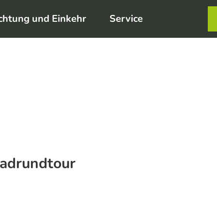
chtung und Einkehr
Service
Karte
Merkzett
Such
radrundtour