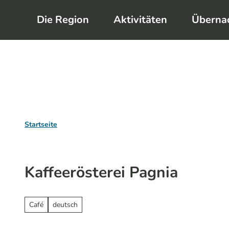
Z
Die Region
Aktivitäten
Überna
u
m
I
n
h
a
l
Startseite
t
Kaffeerösterei Pagnia
Café
deutsch