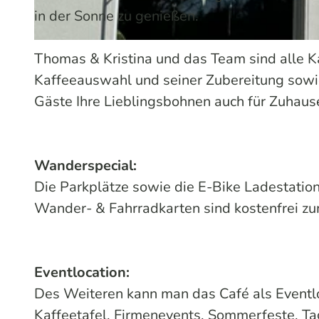
in der Sonne zu genießen.
© Melissa Schülting / Das Bergische | KI-optimiert |
CC-BY-SA
Thomas & Kristina und das Team sind alle Ka
Kaffeeauswahl und seiner Zubereitung sowi
Gäste Ihre Lieblingsbohnen auch für Zuhau
Wanderspecial:
Die Parkplätze sowie die E-Bike Ladestation 
Wander- & Fahrradkarten sind kostenfrei
Eventlocation:
Des Weiteren kann man das Café als Eventlo
Kaffeetafel, Firmenevents, Sommerfeste, Tag