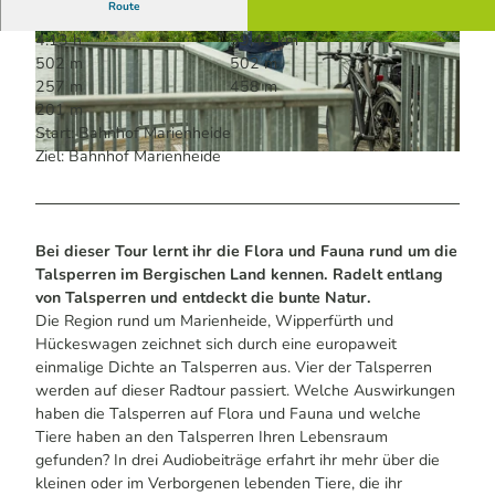
Route
4:13 h
59,48 km
© Paul Meixner, Radregion Rheinland e.V. |
© Paul Meixner, Radregion Rheinland e.V. |
502 m
502 m
CC-BY-SA
CC-BY-SA
257 m
458 m
201 m
Start: Bahnhof Marienheide
Ziel: Bahnhof Marienheide
© Paul Meixner, Radregion Rheinland e.V. |
CC-BY-SA
Bei dieser Tour lernt ihr die Flora und Fauna rund um die
Talsperren im Bergischen Land kennen. Radelt entlang
von Talsperren und entdeckt die bunte Natur.
Die Region rund um Marienheide, Wipperfürth und
Hückeswagen zeichnet sich durch eine europaweit
einmalige Dichte an Talsperren aus. Vier der Talsperren
werden auf dieser Radtour passiert. Welche Auswirkungen
haben die Talsperren auf Flora und Fauna und welche
Tiere haben an den Talsperren Ihren Lebensraum
gefunden? In drei Audiobeiträge erfahrt ihr mehr über die
kleinen oder im Verborgenen lebenden Tiere, die ihr