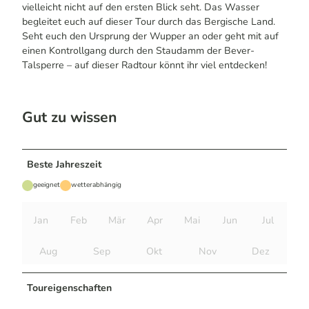
vielleicht nicht auf den ersten Blick seht. Das Wasser
begleitet euch auf dieser Tour durch das Bergische Land.
Seht euch den Ursprung der Wupper an oder geht mit auf
einen Kontrollgang durch den Staudamm der Bever-
Talsperre – auf dieser Radtour könnt ihr viel entdecken!
Gut zu wissen
Beste Jahreszeit
geeignet
wetterabhängig
Jan
Feb
Mär
Apr
Mai
Jun
Jul
Aug
Sep
Okt
Nov
Dez
Toureigenschaften