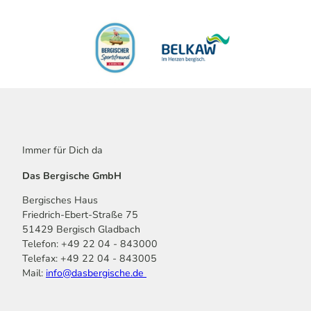
Immer für Dich da
Das Bergische GmbH
Bergisches Haus
Friedrich-Ebert-Straße 75
51429 Bergisch Gladbach
Telefon: +49 22 04 - 843000
Telefax: +49 22 04 - 843005
Mail:
info@dasbergische.de
f
I
Y
L
P
T
K