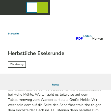
Z
u
Karte
Merkzettel
Suche
Menü
m
I
n
h
a
Startseite
Teilen
PDF
Merken
l
t
Herbstliche Eselsrunde
Wanderung
ie Rundwanderung startet in Bechen und verläuft entlang
Route
des Osbachtals zu den Vorstaubecken der Dhünntalsperre
bei Hohe Mühle. Weiter geht es teilweise auf dem
Talsperrenweg zum Wanderparkplatz Große Heide. Wir
wechseln dort auf die Seite des Scherfbachtals zbd folgen
dem Kochsfelder Bach ins Tal, steigen dann parallel zum