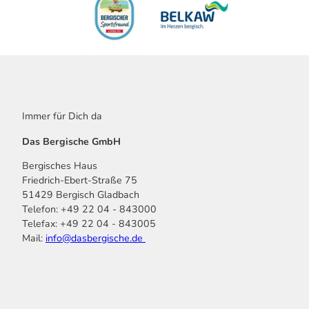
Immer für Dich da
Das Bergische GmbH
Bergisches Haus
Friedrich-Ebert-Straße 75
51429 Bergisch Gladbach
Telefon: +49 22 04 - 843000
Telefax: +49 22 04 - 843005
Mail:
info@dasbergische.de
f
I
Y
L
P
T
K
a
n
o
i
i
i
o
c
s
u
n
n
k
m