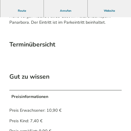
Der Zauberkünstler und deutsche Meister im Bauchreden,
Route
Anrufen
Website
Hans-Jürgen Kellner, ist zu Gast im Naturerlebnispark
Panarbora. Der Eintritt ist im Parkeintritt beinhaltet.
Terminübersicht
Gut zu wissen
Preisinformationen
Preis Erwachsener: 10,90 €
Preis Kind: 7,40 €