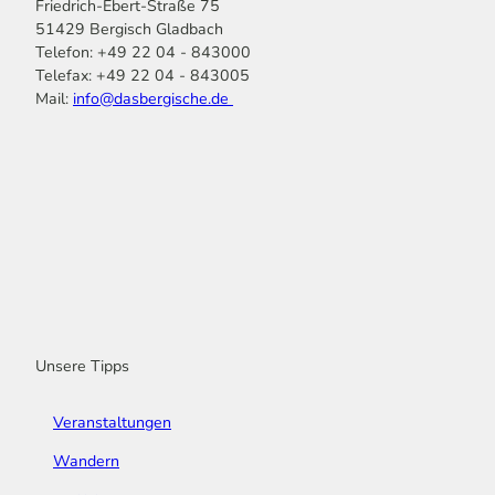
Friedrich-Ebert-Straße 75
51429 Bergisch Gladbach
Telefon: +49 22 04 - 843000
Telefax: +49 22 04 - 843005
Mail:
info@dasbergische.de
f
I
Y
L
P
T
K
a
n
o
i
i
i
o
c
s
u
n
n
k
m
e
t
t
k
t
T
o
b
a
u
e
e
o
o
o
g
b
d
r
k
t
o
r
e
I
e
k
a
n
s
m
t
Unsere Tipps
Veranstaltungen
Wandern