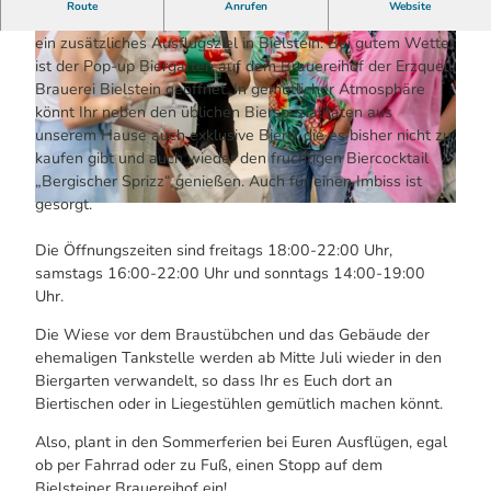
Route
Anrufen
Website
Vom 21.06. bis zum Ende der Sommerferien gibt es wieder
ein zusätzliches Ausflugsziel in Bielstein: Bei gutem Wetter
ist der Pop-up Biergarten auf dem Brauereihof der Erzquell
Brauerei Bielstein geöffnet. In gemütlicher Atmosphäre
könnt Ihr neben den üblichen Bierspezialitäten aus
unserem Hause auch exklusive Biere, die es bisher nicht zu
kaufen gibt und auch wieder den fruchtigen Biercocktail
© Katharina Hein | KI-optimiert
„Bergischer Sprizz“ genießen. Auch für einen Imbiss ist
gesorgt.
© Katharina Hein | KI-optimiert
Die Öffnungszeiten sind freitags 18:00-22:00 Uhr,
samstags 16:00-22:00 Uhr und sonntags 14:00-19:00
Uhr.
Die Wiese vor dem Braustübchen und das Gebäude der
ehemaligen Tankstelle werden ab Mitte Juli wieder in den
Biergarten verwandelt, so dass Ihr es Euch dort an
Biertischen oder in Liegestühlen gemütlich machen könnt.
Also, plant in den Sommerferien bei Euren Ausflügen, egal
ob per Fahrrad oder zu Fuß, einen Stopp auf dem
Bielsteiner Brauereihof ein!