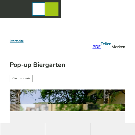
Z
u
Karte
Merkzettel
Suche
Menü
m
I
n
h
a
Startseite
Teilen
PDF
Merken
l
t
Pop-up Biergarten
Gastronomie