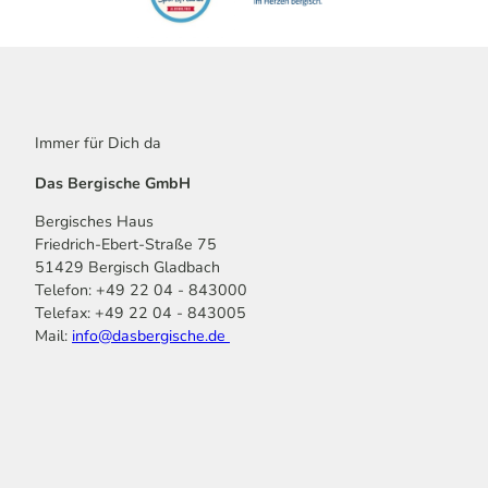
Immer für Dich da
Das Bergische GmbH
Bergisches Haus
Friedrich-Ebert-Straße 75
51429 Bergisch Gladbach
Telefon: +49 22 04 - 843000
Telefax: +49 22 04 - 843005
Mail:
info@dasbergische.de
f
I
Y
L
P
T
K
a
n
o
i
i
i
o
c
s
u
n
n
k
m
e
t
t
k
t
T
o
b
a
u
e
e
o
o