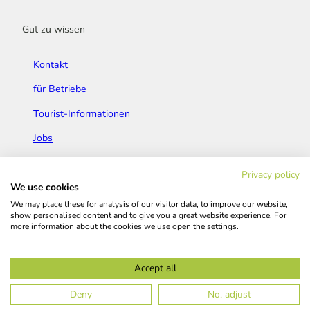
Gut zu wissen
Kontakt
für Betriebe
Tourist-Informationen
Jobs
Broschüren & Flyer
Privacy policy
We use cookies
We may place these for analysis of our visitor data, to improve our website,
show personalised content and to give you a great website experience. For
more information about the cookies we use open the settings.
Widerrufsbelehrung
AGB
Barrierefreiheitserklärung
Accept all
Kontakt
Impressum
Datenschutz
Deny
No, adjust
© Das Bergische GmbH