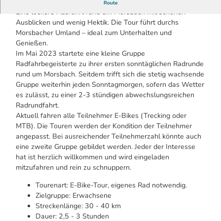
Geführte Tour im Rahmen der Bergischen Radwoche
Route
Eine lockere Ausfahrt rund um Morsbach mit schönen
Ausblicken und wenig Hektik. Die Tour führt durchs
Morsbacher Umland – ideal zum Unterhalten und
Genießen.
Im Mai 2023 startete eine kleine Gruppe
Radfahrbegeisterte zu ihrer ersten sonntäglichen Radrunde
rund um Morsbach. Seitdem trifft sich die stetig wachsende
Gruppe weiterhin jeden Sonntagmorgen, sofern das Wetter
es zulässt, zu einer 2-3 stündigen abwechslungsreichen
Radrundfahrt.
Aktuell fahren alle Teilnehmer E-Bikes (Trecking oder
MTB). Die Touren werden der Kondition der Teilnehmer
angepasst. Bei ausreichender Teilnehmerzahl könnte auch
eine zweite Gruppe gebildet werden. Jeder der Interesse
hat ist herzlich willkommen und wird eingeladen
mitzufahren und rein zu schnuppern.
Tourenart: E-Bike-Tour, eigenes Rad notwendig.
Zielgruppe: Erwachsene
Streckenlänge: 30 - 40 km
Dauer: 2,5 - 3 Stunden