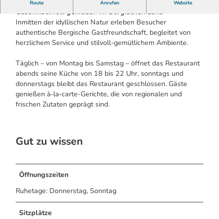
Restaurant im Landhotel Goldener Acker –
Route
Anrufen
Website
Geschmackvoll genießen im Bergischen Land
Inmitten der idyllischen Natur erleben Besucher
authentische Bergische Gastfreundschaft, begleitet von
herzlichem Service und stilvoll-gemütlichem Ambiente.
Täglich – von Montag bis Samstag – öffnet das Restaurant
abends seine Küche von 18 bis 22 Uhr, sonntags und
donnerstags bleibt das Restaurant geschlossen. Gäste
genießen à‑la‑carte-Gerichte, die von regionalen und
frischen Zutaten geprägt sind.
Gut zu wissen
Öffnungszeiten
Ruhetage: Donnerstag, Sonntag
Sitzplätze