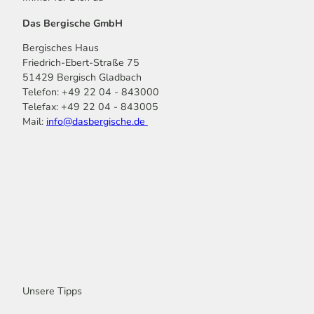
Das Bergische GmbH
Bergisches Haus
Friedrich-Ebert-Straße 75
51429 Bergisch Gladbach
Telefon: +49 22 04 - 843000
Telefax: +49 22 04 - 843005
Mail:
info@dasbergische.de
f
I
Y
L
P
T
K
a
n
o
i
i
i
o
c
s
u
n
n
k
m
e
t
t
k
t
T
o
b
a
u
e
e
o
o
o
g
b
d
r
k
t
o
r
e
I
e
k
a
n
s
m
t
Unsere Tipps