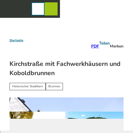
Z
u
Karte
Merkzettel
Suche
Menü
m
I
n
h
a
Startseite
Teilen
PDF
Merken
l
t
Kirchstraße mit Fachwerkhäusern und
Koboldbrunnen
Historischer Stadtkern
Brunnen