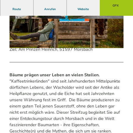
GPX
Route
Anrufen
Website
2:07 h
6,52 km
© Maren Pussak / Das Bergische | KI-optimiert
© Maren Pussak / Das Bergische | KI-optimiert
244 m
244 m
|
CC-BY-SA
|
CC-BY-SA
200 m
315 m
115 m
Start: Am Prinzen Heinrich, 51597 Morsbach
Ziel: Am Prinzen Heinrich, 51597 Morsbach
© Holger Hage für "Das Bergische" | KI-optimiert |
CC-BY-SA
Bäume prägen unser Leben an vielen Stellen.
"Kaffeetrinkerlinden" sind seit Jahrhunderten Mittelpunkte
dörflichen Lebens, der Wacholder wird seit der Antike als
Heilpflanze genutzt, und die Eiche hat seit Jahrzehnten
unsere Währung fest im Griff. Die Bäume produzieren zu
einem guten Teil jenen Sauerstoff, ohne den Leben gar
nicht erst möglich wäre. Dieser Streifzug begleitet Sie auf
einer Entdeckungstour durch Morsbach und in die Welt
faszinierender Baumarten - ihre Eigenschaften,
Geschichte(n) und die Mythen, die sich um sie ranken.