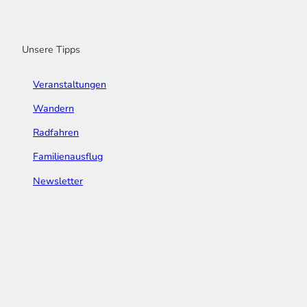
o
r
e
I
e
k
a
n
s
m
t
Unsere Tipps
Veranstaltungen
Wandern
Radfahren
Familienausflug
Newsletter