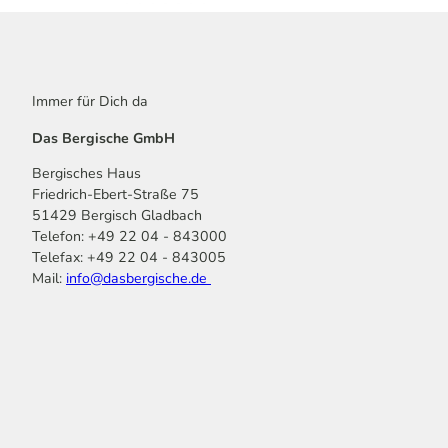
Immer für Dich da
Das Bergische GmbH
Bergisches Haus
Friedrich-Ebert-Straße 75
51429 Bergisch Gladbach
Telefon: +49 22 04 - 843000
Telefax: +49 22 04 - 843005
Mail:
info@dasbergische.de
f
I
Y
L
P
T
K
a
n
o
i
i
i
o
c
s
u
n
n
k
m
e
t
t
k
t
T
o
b
a
u
e
e
o
o
o
g
b
d
r
k
t