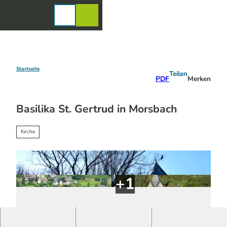
Z
u
Karte
Merkzettel
Suche
Menü
m
I
n
h
a
Startseite
Teilen
PDF
Merken
l
t
Basilika St. Gertrud in Morsbach
Kirche