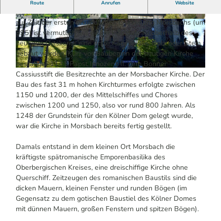
Die Pfarrkirche St. Gertrud in Morsbach.
Route
Anrufen
Website
Nach der ersten Besiedlung (etwa 500-900 n. Chr.) bzw.
zur Zeit der ersten urkundlichen Erwähnung Morsbachs (um
© Christoph Buchen | KI-optimiert
© Christoph Buchen | KI-optimiert
895) ist vermutlich auf einem Felsplateau oberhalb des
heutigen Ortskerns eine erste Kapelle aus Holz oder Stein
gebaut worden. Kurz vor Baubeginn der heutigen Kirche
bestätigte 1131 Papst Innozenz II. dem Bonner
© Anja Kortmann / Das Bergische | KI-optimiert |
CC-BY-SA
Cassiusstift die Besitzrechte an der Morsbacher Kirche. Der
Bau des fast 31 m hohen Kirchturmes erfolgte zwischen
1150 und 1200, der des Mittelschiffes und Chores
zwischen 1200 und 1250, also vor rund 800 Jahren. Als
1248 der Grundstein für den Kölner Dom gelegt wurde,
war die Kirche in Morsbach bereits fertig gestellt.
Damals entstand in dem kleinen Ort Morsbach die
kräftigste spätromanische Emporenbasilika des
Oberbergischen Kreises, eine dreischiffige Kirche ohne
Querschiff. Zeitzeugen des romanischen Baustils sind die
dicken Mauern, kleinen Fenster und runden Bögen (im
Gegensatz zu dem gotischen Baustiel des Kölner Domes
mit dünnen Mauern, großen Fenstern und spitzen Bögen).