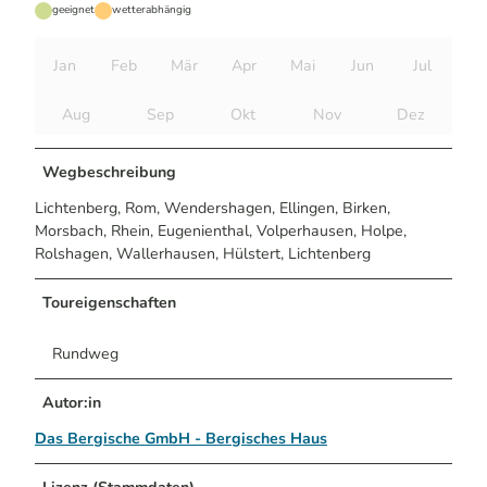
geeignet
wetterabhängig
Jan
Feb
Mär
Apr
Mai
Jun
Jul
Aug
Sep
Okt
Nov
Dez
Wegbeschreibung
Lichtenberg, Rom, Wendershagen, Ellingen, Birken,
Morsbach, Rhein, Eugenienthal, Volperhausen, Holpe,
Rolshagen, Wallerhausen, Hülstert, Lichtenberg
Toureigenschaften
Rundweg
Autor:in
Das Bergische GmbH - Bergisches Haus