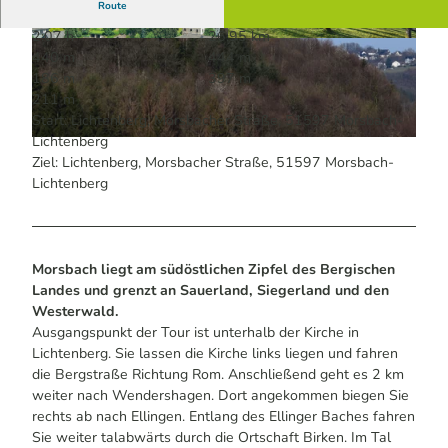
Route
2:07 h
26,95 km
© Christoph Buchen | KI-optimiert
© Anja Kortmann / Das Bergische | KI-optimie
440 m
444 m
rt |
CC-BY-SA
186 m
397 m
211 m
Start: Lichtenberg, Morsbacher Straße, 51597 Morsbach-
Lichtenberg
© Anja Kortmann / Das Bergische | KI-optimiert |
CC-BY-SA
Ziel: Lichtenberg, Morsbacher Straße, 51597 Morsbach-
Lichtenberg
Morsbach liegt am südöstlichen Zipfel des Bergischen
Landes und grenzt an Sauerland, Siegerland und den
Westerwald.
Ausgangspunkt der Tour ist unterhalb der Kirche in
Lichtenberg. Sie lassen die Kirche links liegen und fahren
die Bergstraße Richtung Rom. Anschließend geht es 2 km
weiter nach Wendershagen. Dort angekommen biegen Sie
rechts ab nach Ellingen. Entlang des Ellinger Baches fahren
Sie weiter talabwärts durch die Ortschaft Birken. Im Tal