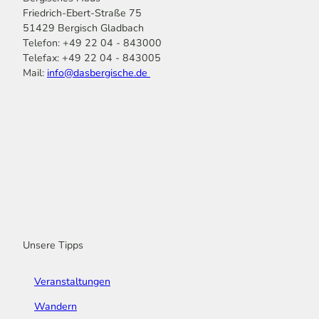
Friedrich-Ebert-Straße 75
51429 Bergisch Gladbach
Telefon: +49 22 04 - 843000
Telefax: +49 22 04 - 843005
Mail:
info@dasbergische.de
f
I
Y
L
P
T
K
a
n
o
i
i
i
o
c
s
u
n
n
k
m
e
t
t
k
t
T
o
b
a
u
e
e
o
o
o
g
b
d
r
k
t
o
r
e
I
e
k
a
n
s
m
t
Unsere Tipps
Veranstaltungen
Wandern