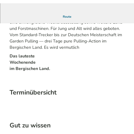
t
r
e
Die Treckerparty im Büsch in Waldbröl-Schönenbach bietet
Route
c
eine umfangreiche Treckerausstellung sowie weitere Land-
k
und Forstmaschinen. Für Jung und Alt wird alles geboten.
e
Vom Standard-Trecker bis zur Deutschen Meisterschaft im
r
Garden Pulling — drei Tage pure Pulling-Action im
t
Bergischen Land. Es wird vermutlich
r
Das lauteste
e
Wochenende
f
im Bergischen Land.
f
.
j
p
Terminübersicht
g
Gut zu wissen