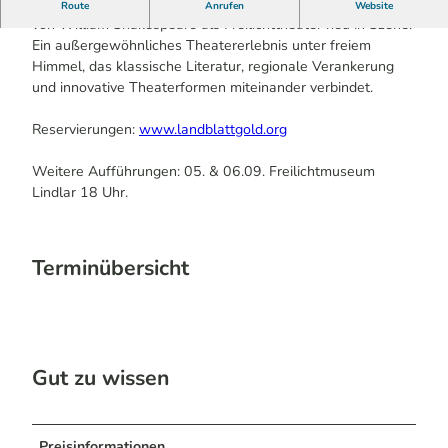
Mit „Wir sind der Sturm“ setzt Landblattgold „Der Sturm“
Route
Anrufen
Website
von William Shakespeare als Freilichttheater neu in Szene.
Ein außergewöhnliches Theatererlebnis unter freiem
Himmel, das klassische Literatur, regionale Verankerung
und innovative Theaterformen miteinander verbindet.
Reservierungen:
www.landblattgold.org
Weitere Aufführungen: 05. & 06.09. Freilichtmuseum
Lindlar 18 Uhr.
Terminübersicht
Gut zu wissen
Preisinformationen