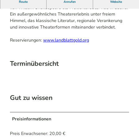
Mit „Wir sind der Sturm“ setzt Landblattgold „Der Sturm“
Route
Anrufen
Website
von William Shakespeare als Freilichttheater neu in Szene.
Ein außergewöhnliches Theatererlebnis unter freiem
Himmel, das klassische Literatur, regionale Verankerung
und innovative Theaterformen miteinander verbindet.
Reservierungen:
www.landblattgold.org
Terminübersicht
Gut zu wissen
Preisinformationen
Preis Erwachsener: 20,00 €