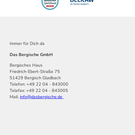
Immer für Dich da
Das Bergische GmbH
Bergisches Haus
Friedrich-Ebert-Straße 75
51429 Bergisch Gladbach
Telefon: +49 22 04 - 843000
Telefax: +49 22 04 - 843005
Mail:
info@dasbergische.de
f
I
Y
L
P
T
K
a
n
o
i
i
i
o
c
s
u
n
n
k
m
e
t
t
k
t
T
o