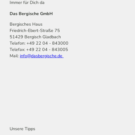
Immer für Dich da
Das Bergische GmbH
Bergisches Haus
Friedrich-Ebert-Straße 75
51429 Bergisch Gladbach
Telefon: +49 22 04 - 843000
Telefax: +49 22 04 - 843005
Mail:
info@dasbergische.de
f
I
Y
L
P
T
K
a
n
o
i
i
i
o
c
s
u
n
n
k
m
e
t
t
k
t
T
o
b
a
u
e
e
o
o
o
g
b
d
r
k
t
o
r
e
I
e
k
a
n
s
m
t
Unsere Tipps