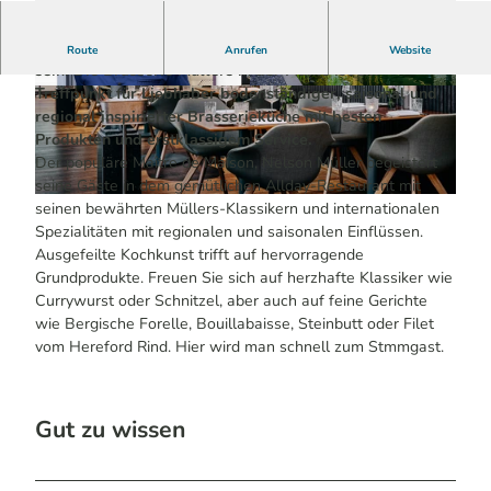
Gutes Essen muss weder immer opulent noch schlicht
Route
Anrufen
Website
sein. Die Brasserie Müllers in der Mühle ist ein
Treffpunkt für Liebhaber bodenständiger, saisonal und
© Sebastian Drueen | KI-optimiert
© Ydo Sol | KI-optimiert
regional inspirierter Brasserieküche mit besten
Produkten und erstklassigem Service.
Der populäre Maître de Maison, Nelson Müller begeistert
seine Gäste in dem gemütlichen Allday-Restaurant mit
© Ydo Sol | KI-optimiert
seinen bewährten Müllers-Klassikern und internationalen
Spezialitäten mit regionalen und saisonalen Einflüssen.
Ausgefeilte Kochkunst trifft auf hervorragende
Grundprodukte. Freuen Sie sich auf herzhafte Klassiker wie
Currywurst oder Schnitzel, aber auch auf feine Gerichte
wie Bergische Forelle, Bouillabaisse, Steinbutt oder Filet
vom Hereford Rind. Hier wird man schnell zum Stmmgast.
Gut zu wissen