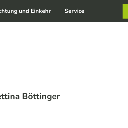
chtung und Einkehr
Service
Karte
Merkzett
Such
ettina Böttinger