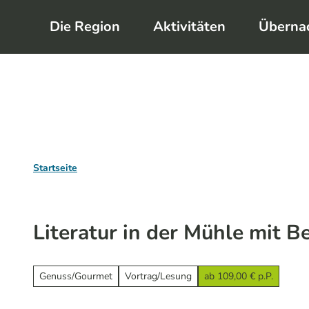
Z
Die Region
Aktivitäten
Überna
u
m
I
n
h
a
l
Startseite
t
Literatur in der Mühle mit B
Genuss/Gourmet
Vortrag/Lesung
ab 109,00 € p.P.