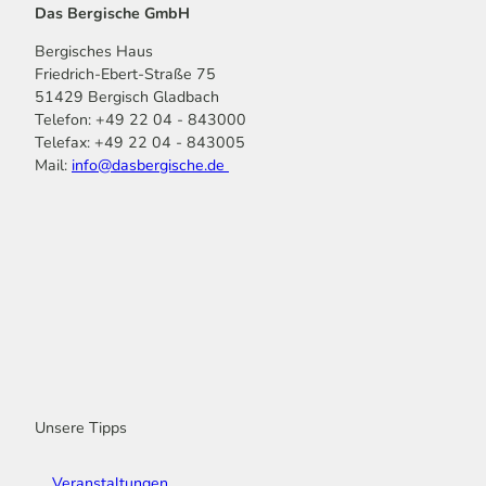
Das Bergische GmbH
Bergisches Haus
Friedrich-Ebert-Straße 75
51429 Bergisch Gladbach
Telefon: +49 22 04 - 843000
Telefax: +49 22 04 - 843005
Mail:
info@dasbergische.de
f
I
Y
L
P
T
K
a
n
o
i
i
i
o
c
s
u
n
n
k
m
e
t
t
k
t
T
o
b
a
u
e
e
o
o
o
g
b
d
r
k
t
o
r
e
I
e
k
a
n
s
m
t
Unsere Tipps
Veranstaltungen