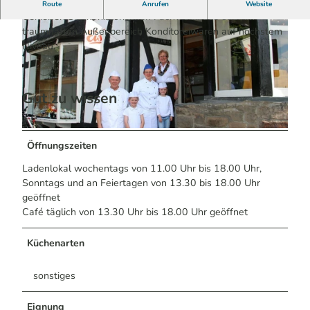
Spitzenkonditorei in nostalgischem Ambiente genießen
Route
Anrufen
Website
Genießen Sie im historischen Fachwerkhaus oder im
traumhaften Außenbereich Konditoreiwaren auf höchstem
Niveau.
Gut zu wissen
© Helga Niekammer | KI-optimiert
© Helga Niekammer | KI-optimiert
Öffnungszeiten
Ladenlokal wochentags von 11.00 Uhr bis 18.00 Uhr,
Sonntags und an Feiertagen von 13.30 bis 18.00 Uhr
geöffnet
Café täglich von 13.30 Uhr bis 18.00 Uhr geöffnet
Küchenarten
sonstiges
Eignung