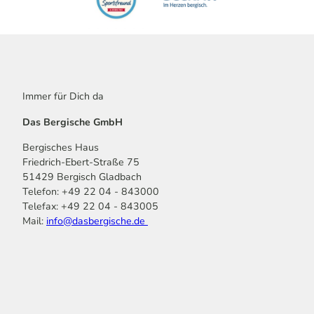
Immer für Dich da
Das Bergische GmbH
Bergisches Haus
Friedrich-Ebert-Straße 75
51429 Bergisch Gladbach
Telefon: +49 22 04 - 843000
Telefax: +49 22 04 - 843005
Mail:
info@dasbergische.de
f
I
Y
L
P
T
K
a
n
o
i
i
i
o
c
s
u
n
n
k
m
e
t
t
k
t
T
o