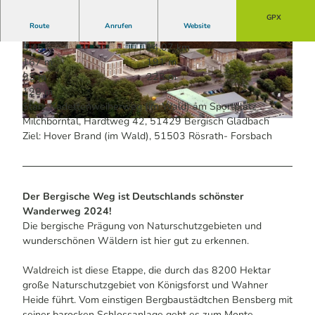
GPX
Route
Anrufen
Website
3:45 h
14,07 km
© Guido Wagner | KI-optimiert
© Maren Pussak / Das Bergische | KI-optimiert
167 m
191 m
|
CC-BY-SA
95 m
223 m
128 m
Start: Kadettenweiherweg (im Wald) am Sportplatz
Milchborntal, Hardtweg 42, 51429 Bergisch Gladbach
© Guido Wagner | KI-optimiert |
CC-BY-SA
Ziel: Hover Brand (im Wald), 51503 Rösrath- Forsbach
Der Bergische Weg ist Deutschlands schönster
Wanderweg 2024!
Die bergische Prägung von Naturschutzgebieten und
wunderschönen Wäldern ist hier gut zu erkennen.
Waldreich ist diese Etappe, die durch das 8200 Hektar
große Naturschutzgebiet von Königsforst und Wahner
Heide führt. Vom einstigen Bergbaustädtchen Bensberg mit
seiner barocken Schlossanlage geht es zum Monte