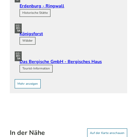
Erdenburg - Ringwall
Historische Stätte
CC-
BY-
SA
Königsforst
Wälder
CC-
BY-
SA
Das Bergische GmbH - Bergisches Haus
Tourist-Information
Mehr anzeigen
In der Nähe
Auf der Karte anschauen