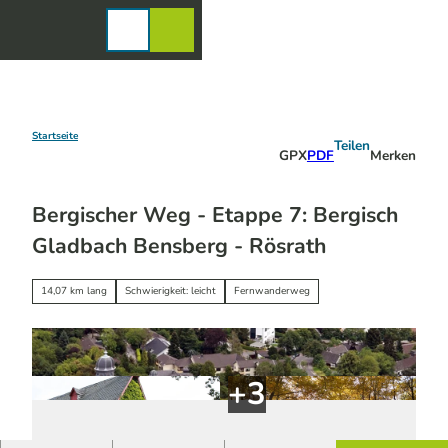
Z
u
Karte
Merkzettel
Suche
Menü
m
I
n
h
a
Startseite
Teilen
GPX
PDF
Merken
l
t
Bergischer Weg - Etappe 7: Bergisch
Gladbach Bensberg - Rösrath
14,07 km lang
Schwierigkeit: leicht
Fernwanderweg