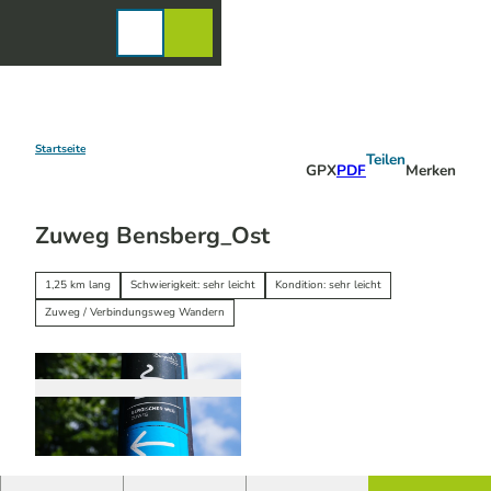
Z
u
Karte
Merkzettel
Suche
Menü
m
I
n
h
a
Startseite
Teilen
GPX
PDF
Merken
l
t
Zuweg Bensberg_Ost
1,25 km lang
Schwierigkeit: sehr leicht
Kondition: sehr leicht
Zuweg / Verbindungsweg Wandern
© Maren Pussak / Das Bergische | KI-optimiert
|
CC-BY-SA