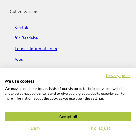
Gut zu wissen
Kontakt
für Betriebe
Tourist-Informationen
Jobs
Broschüren & Flyer
Privacy policy
We use cookies
We may place these for analysis of our visitor data, to improve our website,
show personalised content and to give you a great website experience. For
more information about the cookies we use open the settings.
Widerrufsbelehrung
AGB
Barrierefreiheitserklärung
Accept all
Kontakt
Impressum
Datenschutz
Deny
No, adjust
© Das Bergische GmbH