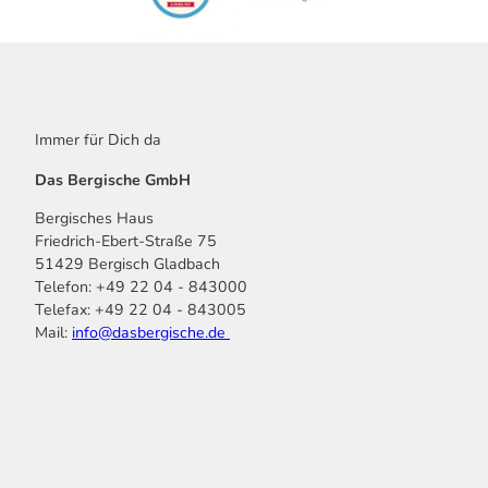
Immer für Dich da
Das Bergische GmbH
Bergisches Haus
Friedrich-Ebert-Straße 75
51429 Bergisch Gladbach
Telefon: +49 22 04 - 843000
Telefax: +49 22 04 - 843005
Mail:
info@dasbergische.de
f
I
Y
L
P
T
K
a
n
o
i
i
i
o
c
s
u
n
n
k
m
e
t
t
k
t
T
o
b
a
u
e
e
o
o