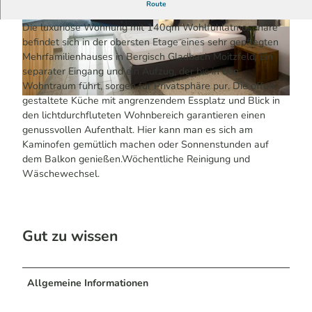
Wenn Sie mehr als eine Unterkunft suchen.
Route
Die luxuriöse Wohnung mit 140qm Wohlfühlatmosphäre
© Malerwinkel Hotel
© Malerwinkel Hotel
befindet sich in der obersten Etage eines sehr gepflegten
Mehrfamilienhauses in Bergisch Gladbach Moitzfeld. Ein
separater Eingang und ein Aufzug, der bis in den
Wohntraum führt, sorgen für Privatsphäre pur. Die offen
gestaltete Küche mit angrenzendem Essplatz und Blick in
© Malerwinkel Hotel , Stephan Geigerde
den lichtdurchfluteten Wohnbereich garantieren einen
genussvollen Aufenthalt. Hier kann man es sich am
Kaminofen gemütlich machen oder Sonnenstunden auf
dem Balkon genießen.Wöchentliche Reinigung und
Wäschewechsel.
Gut zu wissen
Allgemeine Informationen