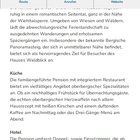
Regional, naturnah & gastfreundlich
Route
Anrufen
Website
Die familiär geführte Pension Haus Waldblick liegt sehr
ruhig in einem romantischen Seitental, ganz in der Nähe
der Wiehltalsperre. Umgeben von Wiesen und Wäldern,
lädt die abwechslungsreiche Ferienlandschaft zu
ausgedehnten Wanderungen und erholsamen
Spaziergängen ein. Insbesondere der bekannte Bergische
Panoramasteig, der sich in unmittelbarer Nähe befindet,
bietet sich als hervorragendes Ziel für Besucher des
Hauses Waldblick an.
Küche
Die familiengeführte Pension mit integriertem Restaurant
bietet ein vielfältiges Angebot oberbergischer Spezialitäten
an. Ob ein reichhaltiges Frühstück für Übernachtungsgäste,
die echten oberbergischen Herzwaffeln nach altem
Hausrezept mit heißen Kirschen und einem duftenden
Kaffee am Nachmittag oder das Drei-Gänge-Menü am
Abend.
Hotel
Die Pension umfasst Doppel- sowie Einzelzimmer, die ab