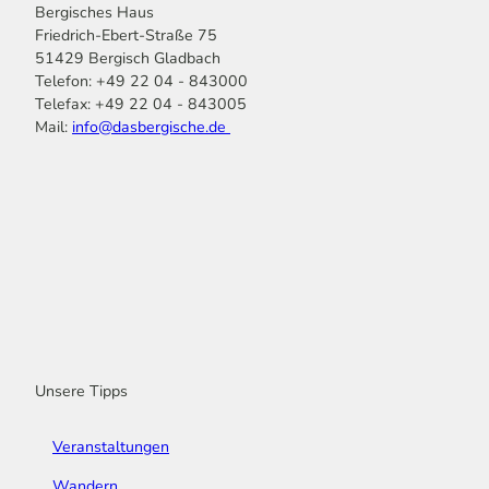
Bergisches Haus
Friedrich-Ebert-Straße 75
51429 Bergisch Gladbach
Telefon: +49 22 04 - 843000
Telefax: +49 22 04 - 843005
Mail:
info@dasbergische.de
f
I
Y
L
P
T
K
a
n
o
i
i
i
o
c
s
u
n
n
k
m
e
t
t
k
t
T
o
b
a
u
e
e
o
o
o
g
b
d
r
k
t
o
r
e
I
e
k
a
n
s
m
t
Unsere Tipps
Veranstaltungen
Wandern