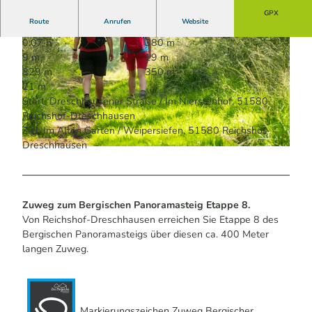
GPX
Route
Anrufen
Website
0:07 h
380 m
9 m
19 m
329 m
350 m
21 m
Start: Dreschhausener Straße / Im Nierstenhof, 51580
Reichshof-Dreschhausen
© Maren Pussak / Das Bergische | KI-optimiert |
CC-BY-SA
Ziel: Im Alten Garten / Weipersiefen, 51580 Reichshof-
Dreschhausen
© Dominik Ketz | KI-optimiert |
CC-BY-SA
Zuweg zum Bergischen Panoramasteig Etappe 8.
Von Reichshof-Dreschhausen erreichen Sie Etappe 8 des
Bergischen Panoramasteigs über diesen ca. 400 Meter
langen Zuweg.
Markierungszeichen Zuweg Bergischer