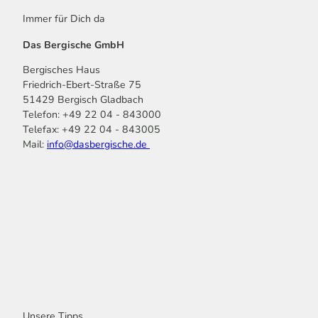
Immer für Dich da
Das Bergische GmbH
Bergisches Haus
Friedrich-Ebert-Straße 75
51429 Bergisch Gladbach
Telefon: +49 22 04 - 843000
Telefax: +49 22 04 - 843005
Mail:
info@dasbergische.de
f
I
Y
L
P
T
K
a
n
o
i
i
i
o
c
s
u
n
n
k
m
e
t
t
k
t
T
o
b
a
u
e
e
o
o
o
g
b
d
r
k
t
o
r
e
I
e
k
a
n
s
m
t
Unsere Tipps