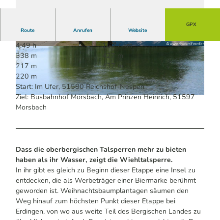
GPX
Route
Anrufen
Website
4:49 h
16,77 km
© Maren Pussak / Das Bergische | KI-optimiert
© Druckreif Medien, www.druckreif-medien.de |
338 m
427 m
|
CC-BY-SA
KI-optimiert
217 m
437 m
220 m
Start: Im Ufer, 51580 Reichshof-Nespen
Ziel: Busbahnhof Morsbach, Am Prinzen Heinrich, 51597
© Guido Wagner | KI-optimiert |
CC-BY-SA
Morsbach
Dass die oberbergischen Talsperren mehr zu bieten
haben als ihr Wasser, zeigt die Wiehltalsperre.
In ihr gibt es gleich zu Beginn dieser Etappe eine Insel zu
entdecken, die als Werbeträger einer Biermarke berühmt
geworden ist. Weihnachtsbaumplantagen säumen den
Weg hinauf zum höchsten Punkt dieser Etappe bei
Erdingen, von wo aus weite Teil des Bergischen Landes zu