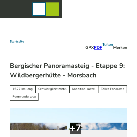
Z
u
Karte
Merkzettel
Suche
Menü
m
I
n
h
a
Startseite
Teilen
GPX
PDF
Merken
l
t
Bergischer Panoramasteig - Etappe 9:
Wildbergerhütte - Morsbach
16,77 km lang
Schwierigkeit: mittel
Kondition: mittel
Tolles Panorama
Fernwanderweg