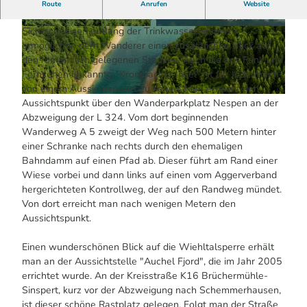
In der reich bewaldeten Umgebung finden Wanderer ein
Route
Anrufen
Website
Netz mit über 60 km markierten Wanderwegen.
Sichtschneisen entlang der Trinkwassertalsperre
© Kur- und Touristinfo Reichshof | KI-optimie
© Uwe Völkner / Fotoagentur FOX | KI-optimie
rt
rt
ermöglichen dem Wanderer einen zusätzlichen Blick auf
den romantisch gelegenen Stausee. Auch die aus Funk und
Fernsehen bekannte "Krombacher Insel" ist für Jedermann
von einem Aussichtspunkt zu sehen. Man erreicht den
© Dominik Ketz | KI-optimiert |
CC-BY-SA
Aussichtspunkt über den Wanderparkplatz Nespen an der
Abzweigung der L 324. Vom dort beginnenden
Wanderweg A 5 zweigt der Weg nach 500 Metern hinter
einer Schranke nach rechts durch den ehemaligen
Bahndamm auf einen Pfad ab. Dieser führt am Rand einer
Wiese vorbei und dann links auf einen vom Aggerverband
hergerichteten Kontrollweg, der auf den Randweg mündet.
Von dort erreicht man nach wenigen Metern den
Aussichtspunkt.
Einen wunderschönen Blick auf die Wiehltalsperre erhält
man an der Aussichtstelle "Auchel Fjord", die im Jahr 2005
errichtet wurde. An der Kreisstraße K16 Brüchermühle-
Sinspert, kurz vor der Abzweigung nach Schemmerhausen,
ist dieser schöne Rastplatz gelegen. Folgt man der Straße